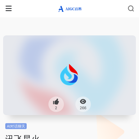
2
266
AI对话聊天
讯飞星火