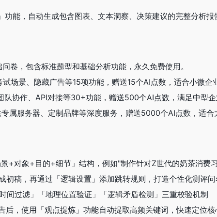
告」功能，自动生成包含图表、文本洞察、决策建议的完整分析报
础问卷，包含标准题型和基础分析功能，永久免费使用。
加考试场景、隐藏广告等15项功能，赠送15个AI点数，适合小微企
团队协作、API对接等30+功能，赠送500个AI点数，满足中型
提供专属服务器、定制品牌等深度服务，赠送5000个AI点数，适
采用「场景+对象+目的+细节」结构，例如"制作针对Z世代的奶茶消
I生成初稿，再通过「逻辑设置」添加跳转规则，打造个性化测评问
答题时间过滤」「地理位置验证」「逻辑矛盾检测」三重校验机制
成报告后，使用「观点提炼」功能自动提取高频关键词，快速定位核