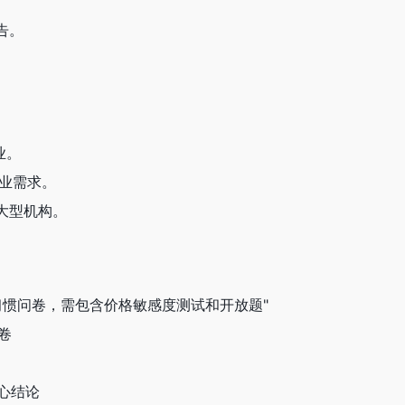
告。
业。
企业需求。
合大型机构。
费习惯问卷，需包含价格敏感度测试和开放题"
卷
心结论